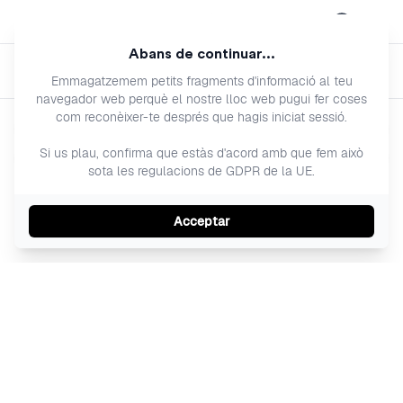
Open menu
Abans de continuar...
Setmana an
Setma
Classes
Emmagatzemem petits fragments d'informació al teu
navegador web perquè el nostre lloc web pugui fer coses
com reconèixer-te després que hagis iniciat sessió.
Entrenadors
Si us plau, confirma que estàs d'acord amb que fem això
Tipus de sessió
sota les regulacions de GDPR de la UE.
Acceptar
Avui