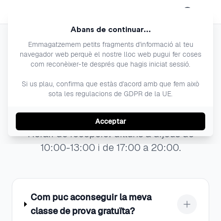
Open menu
Abans de continuar...
Emmagatzemem petits fragments d'informació al teu
navegador web perquè el nostre lloc web pugui fer coses
com reconèixer-te després que hagis iniciat sessió.
FAQs - Preguntes
Si us plau, confirma que estàs d'acord amb que fem això
sota les regulacions de GDPR de la UE.
Freqüents
Acceptar
Horari de recepció: dilluns a dijous de
10:00-13:00 i de 17:00 a 20:00.
Com puc aconseguir la meva
classe de prova gratuïta?